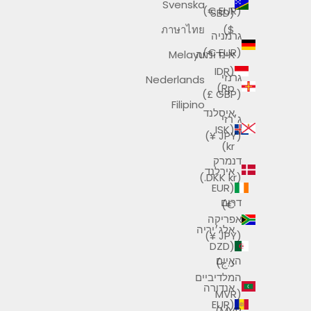
Svenska
(EUR €)
(SBD
ภาษาไทย
$)
גרמניה
(EUR €)
אינדונזיה
Melayu
(IDR
גרנזי
Nederlands
Rp)
(GBP £)
Filipino
איסלנד
ג׳רזי
(ISK
(JPY ¥)
kr)
דנמרק
אירלנד
(DKK kr.)
(EUR
דרום
€)
אפריקה
אלג׳יריה
(JPY ¥)
(DZD
האיים
د.ج)
המלדיביים
אנדורה
(MVR
(EUR
MVR)