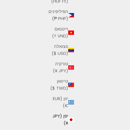
(HUF Ft)
הפיליפינים
(PHP ₱)
וייטנאם
(VND ₫)
ונצואלה
(USD $)
טורקיה
(JPY ¥)
טייוואן
(TWD $)
יוון (EUR
€)
יפן (JPY
¥)