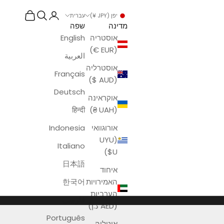
פתח דף חשבון
פתח חיפוש
פתח עגלת ק
יפן (JPY ¥)
עברית
מדינה
שפה
אוסטריה
English
(EUR €)
العربية
אוסטרליה
Français
(AUD $)
Deutsch
אוקראינה
हिन्दी
(UAH ₴)
אורוגוואי
Indonesia
(UYU
Italiano
$U)
日本語
איחוד
האמירויות
한국어
הערביות
فارسی
(AED د.إ)
Português
איטליה