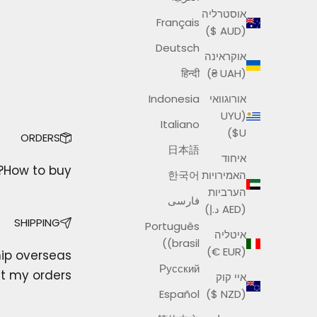
אוסטרליה
Français
(AUD $)
Deutsch
אוקראינה
हिन्दी
(UAH ₴)
אורוגוואי
Indonesia
(UYU
Italiano
$U)
ORDERS
日本語
איחוד
How to buy?
האמירויות
한국어
הערביות
فارسی
(AED د.إ)
SHIPPING
Português
איטליה
(brasil)
(EUR €)
ip overseas?
Русский
et my orders?
איי קוק
Español
(NZD $)