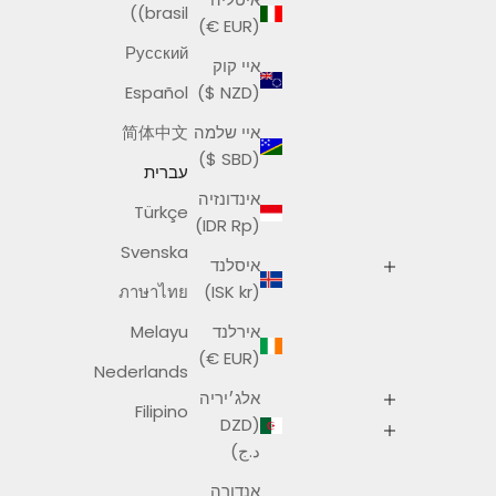
(brasil)
(EUR €)
Русский
איי קוק
Español
(NZD $)
איי שלמה
简体中文
(SBD $)
עברית
אינדונזיה
Türkçe
(IDR Rp)
Svenska
איסלנד
ภาษาไทย
(ISK kr)
אירלנד
Melayu
(EUR €)
Nederlands
אלג׳יריה
Filipino
(DZD
د.ج)
אנדורה