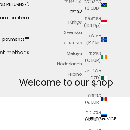
איי שלמה
简体中文
ND RETURNS
(SBD $)
עברית
urn an item?
אינדונזיה
Türkçe
(IDR Rp)
Svenska
איסלנד
payments
ภาษาไทย
(ISK kr)
nt methods
אירלנד
Melayu
(EUR €)
Nederlands
אלג׳יריה
Filipino
(DZD
Welcome to our shop
د.ج)
אנדורה
(EUR €)
אסטוניה
CLIENT SERVICE
(EUR €)
אקוודור