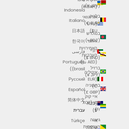
(JPY ¥)
(UAH ₴)
Indonesia
בלגיה
אורוגוואי
Italiano
(EUR €)
(UYU
日本語
$U)
בנגלדש
(BDT ৳)
איחוד
한국어
האמירויות
ברוניי
فارسی
הערביות
(BND $)
(AED د.إ)
Português
ברזיל
(brasil)
איטליה
(JPY ¥)
Русский
(EUR
בריטניה
€)
Español
(GBP £)
איי קוק
简体中文
גבון (XOF
(NZD
Fr)
$)
עברית
גיאנה
איי
Türkçe
הצרפתית
שלמה