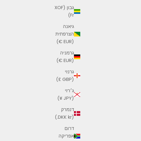
גבון (XOF
Fr)
גיאנה
הצרפתית
(EUR €)
גרמניה
(EUR €)
גרנזי
(GBP £)
ג׳רזי
(JPY ¥)
דנמרק
(DKK kr.)
דרום
אפריקה