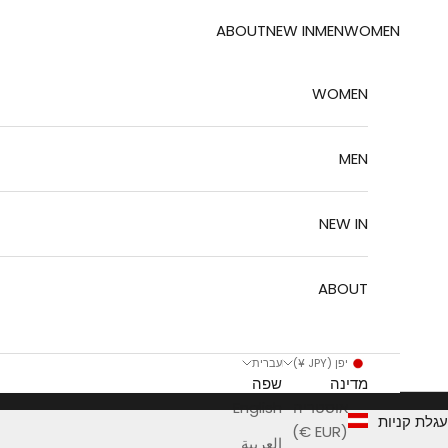
ילוג לתוכן
ABOUT
NEW IN
MEN
WOMEN
WOMEN
MEN
NEW IN
ABOUT
יפן (JPY ¥)
עברית
מדינה
שפה
אוסטריה
English
עגלת קניות
(EUR €)
العربية