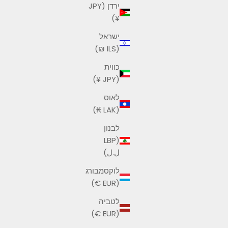
ירדן (JPY
¥)
ישראל
(ILS ₪)
כווית
(JPY ¥)
לאוס
(LAK ₭)
לבנון
(LBP
ل.ل)
לוקסמבורג
(EUR €)
לטביה
(EUR €)