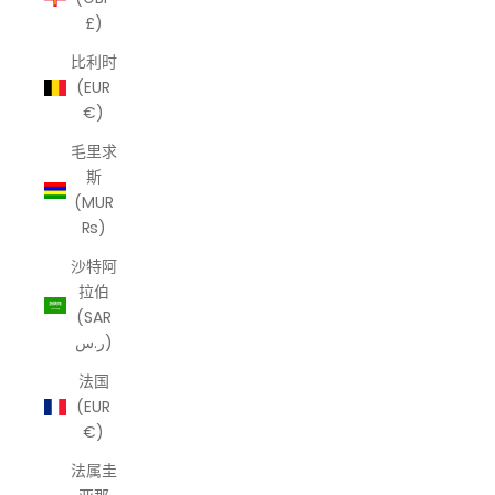
£)
比利时
(EUR
€)
毛里求
斯
(MUR
₨)
沙特阿
拉伯
(SAR
ر.س)
法国
(EUR
€)
法属圭