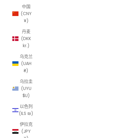
中国
(CNY
¥)
丹麦
(DKK
kr.)
乌克兰
(UAH
₴)
乌拉圭
(UYU
$U)
以色列
(ILS ₪)
伊拉克
(JPY