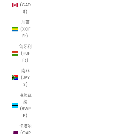
(CAD
$)
加蓬
(XOF
Fr)
匈牙利
(HUF
Ft)
南非
(JPY
¥)
博茨瓦
纳
(BWP
P)
卡塔尔
(QAR