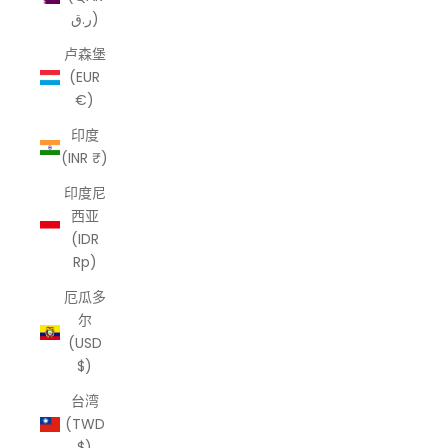
ر.ق)
卢森堡
(EUR
€)
印度
(INR ₹)
印度尼
西亚
(IDR
Rp)
厄瓜多
尔
(USD
$)
台湾
(TWD
$)