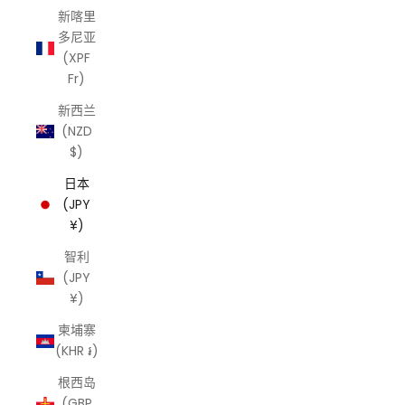
新喀里
多尼亚
(XPF
Fr)
新西兰
(NZD
$)
日本
(JPY
¥)
智利
(JPY
¥)
柬埔寨
(KHR ៛)
根西岛
(GBP