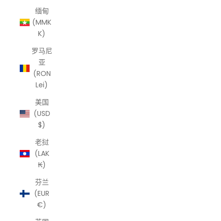
缅甸
(MMK
K)
罗马尼
亚
(RON
Lei)
美国
(USD
$)
老挝
(LAK
₭)
芬兰
(EUR
€)