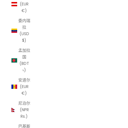
(EUR
€)
委内瑞
拉
(USD
$)
孟加拉
国
(BDT
৳)
安道尔
(EUR
€)
尼泊尔
(NPR
Rs.)
巴基斯