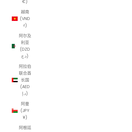
€)
越南
(VND
₫)
阿尔及
利亚
(DZD
د.ج)
阿拉伯
联合酋
长国
(AED
د.إ)
阿曼
(JPY
¥)
阿根廷