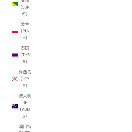
亚那
(EUR
€)
波兰
(PLN
zł)
泰国
(THB
฿)
泽西岛
(JPY
¥)
澳大利
亚
(AUD
$)
澳门特