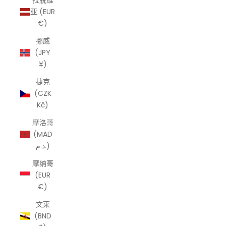
拉脱维
亚 (EUR
€)
挪威
(JPY
¥)
捷克
(CZK
Kč)
摩洛哥
(MAD
د.م.)
摩纳哥
(EUR
€)
文莱
(BND