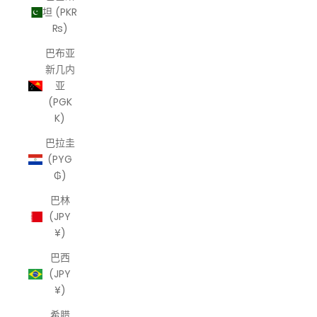
坦 (PKR
₨)
巴布亚
新几内
亚
(PGK
K)
巴拉圭
(PYG
₲)
巴林
(JPY
¥)
巴西
(JPY
¥)
希腊